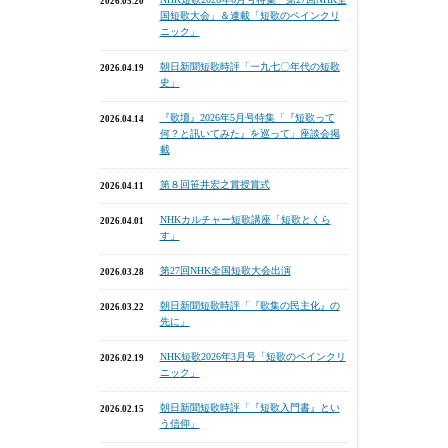
2026.05.20
国短歌大会」＆連載「短歌のペインクリ
ニック」
朝日新聞短歌時評「一九七〇年代の短歌
2026.04.19
史」
『歌壇』2026年5月号特集「『短歌って
2026.04.14
何？と訊いてみた』を巡って」座談会掲
載
第８回笹井宏之賞授賞式
2026.04.11
NHKカルチャー短歌講座「短歌とくら
2026.04.01
す」
第27回NHK全国短歌大会出演
2026.03.28
朝日新聞短歌時評「『歌集の民主化』の
2026.03.22
先に」
NHK短歌2026年3月号「短歌のペインクリ
2026.02.19
ニック」
朝日新聞短歌時評「『短歌入門書』とい
2026.02.15
う信仰」