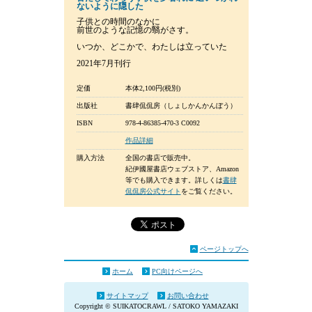
ないように隠した
子供との時間のなかに
前世のような記憶の翳がさす。
いつか、どこかで、わたしは立っていた
2021年7月刊行
定価
本体2,100円(税別)
出版社
書肆侃侃房（しょしかんかんぼう）
ISBN
978-4-86385-470-3 C0092
作品詳細
購入方法
全国の書店で販売中。
紀伊國屋書店ウェブストア、Amazon
等でも購入できます。詳しくは
書肆
侃侃房公式サイト
をご覧ください。
ページトップへ
ホーム
PC向けページへ
サイトマップ
お問い合わせ
Copyright © SUIKATOCRAWL / SATOKO YAMAZAKI