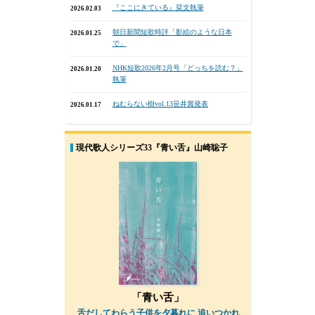
『ここにきている』栞文執筆
2026.02.03
朝日新聞短歌時評「影絵のような日本
2026.01.25
で」
NHK短歌2026年2月号「どっちを読む？」
2026.01.20
執筆
ねむらない樹vol.13笹井賞発表
2026.01.17
現代歌人シリーズ33『青い舌』山崎聡子
「青い舌」
舌だしてわらう子供を夕暮れに 追いつかれ