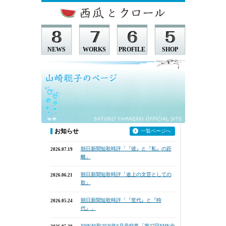
お知らせ
一覧ページへ
朝日新聞短歌時評「『彼』と『私』の距
2026.07.19
離」
朝日新聞短歌時評「途上の文芸としての
2026.06.21
歌」
朝日新聞短歌時評「『世代』と『時
2026.05.24
代』」
NHK短歌2026年6月号特集「第27回NHK全